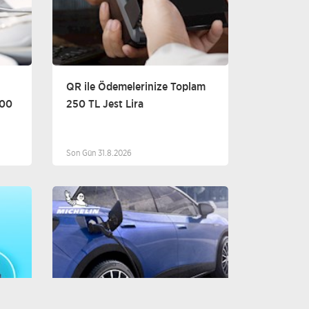
QR ile Ödemelerinize Toplam
600
250 TL Jest Lira
Son Gün 31.8.2026
iğer
Araç Satış / Servis ve Yedek Parça