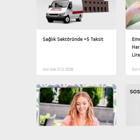
Sağlık Sektöründe +5 Taksit
Eme
Har
Lira
Son Gün 31.12.2026
Son 
Diğer