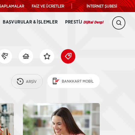
SAPLAMALAR
FAİZ VE ÜCRETLER
İNTERNET ŞUBESİ
BAŞVURULAR & İŞLEMLER
PRESTIJ
Aram
Dijital Dergi
Alanı
BANKKART MOBİL
ARŞİV
iğer
Diğer