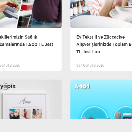
klilerimizin Sağlık
Ev Tekstili ve Züccaciye
camalarında 1.500 TL Jest
Alışverişlerinizde Toplam 
TL Jest Lira
Gün 31.8.2026
Son Gün 31.8.2026
Diğer
D