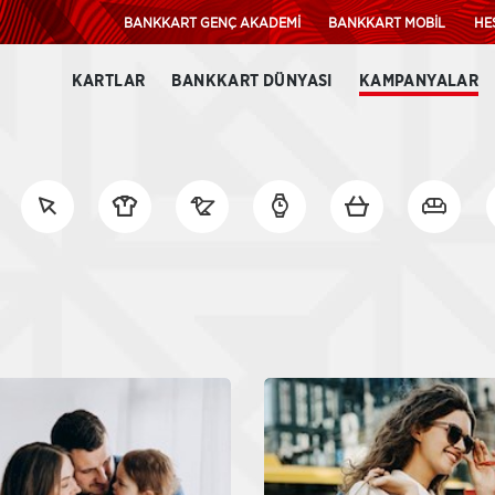
BANKKART GENÇ AKADEMİ
BANKKART MOBİL
HE
KARTLAR
BANKKART DÜNYASI
KAMPANYALAR
Diğer
D