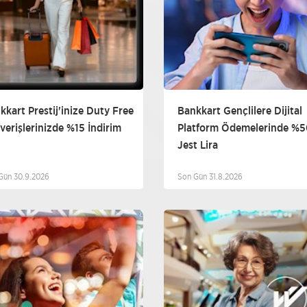
kkart Prestij'inize Duty Free
Bankkart Gençlilere Dijital
şverişlerinizde %15 İndirim
Platform Ödemelerinde %
Jest Lira
Gün 30.9.2026
Son Gün 31.8.2026
Diğer
Seyahat
Giyim ve Akse