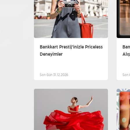
Bankkart Prestij'inizle Priceless
Ban
Deneyimler
Alı
Son Gün 31.12.2026
Son 
Diğer