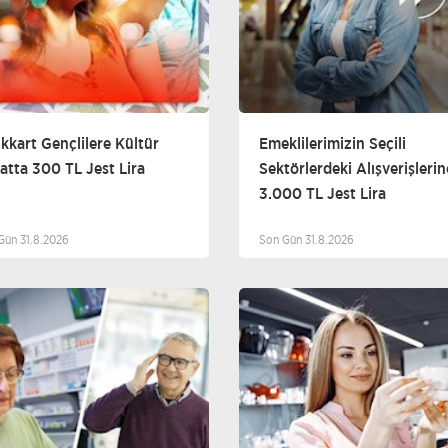
kkart Gençlilere Kültür
Emeklilerimizin Seçili
atta 300 TL Jest Lira
Sektörlerdeki Alışverişlerin
3.000 TL Jest Lira
Gün 31.8.2026
Son Gün 31.8.2026
Optik
Sağlık Hizmetleri
D